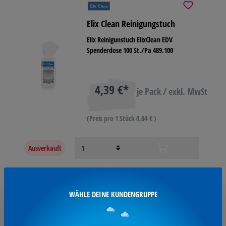
Elix Clean Reinigungstuch
Elix Reinigunstuch ElixClean EDV
Spenderdose 100 St./Pa 489.100
4,39 €*
je Pack / exkl. MwSt
(Preis pro 1 Stück 0,04 € )
Ausverkauft
SO ERREICHST DU UNS:
WÄHLE DEINE KUNDENGRUPPE
Steffers GmbH & Co. KG