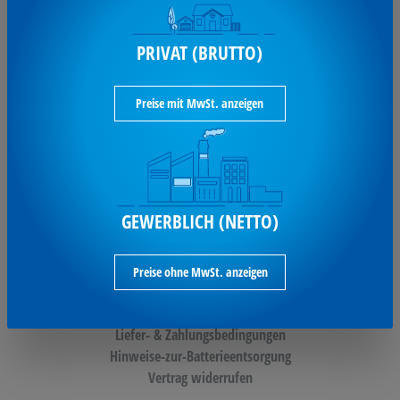
Bahnhofstr. 24 (Prof.-Gärtner-Str. 25)
48607 Ochtrup
PRIVAT (BRUTTO)
T: 02553 9390-0
F: 02553 9390-11
Preise mit MwSt. anzeigen
info@steffers.de
UNSERE SERVICES:
GEWERBLICH (NETTO)
Datenschutz
AGB
Preise ohne MwSt. anzeigen
Impressum
Barrierefreiheitserklärung
Liefer- & Zahlungsbedingungen
Hinweise-zur-Batterieentsorgung
Vertrag widerrufen