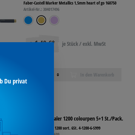
Faber-Castell Marker Metallics 1,5mm heart of go 160750
Artikel-Nr.: 304017496
1,49 €*
je Stück / exkl. MwSt
ab
ufen
Menge
In den Warenkorb
b Du privat
edding Fasermaler 1200 colourpen 5+1 St./Pack.
edding Fasermaler 1200 sort. 6St. 4-1200-6-S999
Artikel-Nr.: 304031699