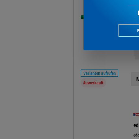
Fernseher
Tastaturen & Mäuse
Headsets & Kopfhörer
Notebook
P
Monitore
Tracking
Varianten aufrufen
M
Ausverkauft
ed
edd