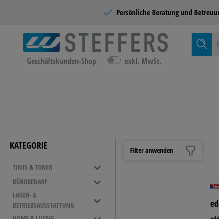
Persönliche Beratung und
Betreuu
Geschäftskunden-Shop
exkl. MwSt.
Zur Kategor
TINTE &
KATEGORIE
Filter anwenden
TINTE & TONER
BÜROMÖ
BÜROBEDARF
EINRICH
LAGER- &
ORDNER & ABLAGE
ed
BETRIEBSAUSSTATTUNG
Sichthüllen
NAMENSSCHILDER &
REINIGU
LEITERN
HOME & LIVING
Ordner
edd