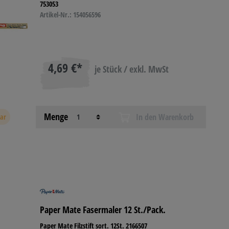
753053
Artikel-Nr.: 154056596
4,69 €*
je Stück / exkl. MwSt
Menge
In den Warenkorb
bar
Paper Mate Fasermaler 12 St./Pack.
Paper Mate Filzstift sort. 12St. 2166507