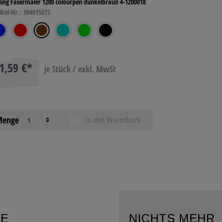
ing Fasermaler 1200 colourpen dunkelbraun 4-1200018
ikel-Nr.: 304015073
1,59 €*
je Stück / exkl. MwSt
enge
In den Warenkorb
RE
NICHTS MEHR