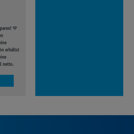
paren! 💙
en
eine
n erhältst
eine
€ netto.