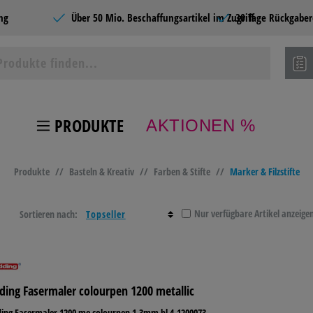
ng
Über 50 Mio. Beschaffungsartikel im Zugriff
30 Tage Rückgaber
PRODUKTE
AKTIONEN %
ie Produkte
Produkte
//
Basteln & Kreativ
//
Farben & Stifte
//
Marker & Filzstifte
 TONER
BÜROBEDARF
LAGER- &
HOME
BETRIEBSAUSSTATTUN
Nur verfügbare Artikel anzeige
Sortieren nach:
BEL &
BASTELN &
TECHNIK
SCHU
TEN
KREATIV
ding Fasermaler colourpen 1200 metallic
NG &
CATERING &
SCHREIBEN &
PAPI
ing Fasermaler 1200 me colourpen 1-3mm bl 4-1200073