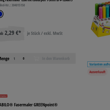
E
FOOD
PAPETERIE
ikel-Nr.: 304015150
2,29 €*
je Stück / exkl. MwSt
ab
enge
In den Warenkorb
Varianten aufr
Ausverkauft
ABILO® Fasermaler GREENpoint®