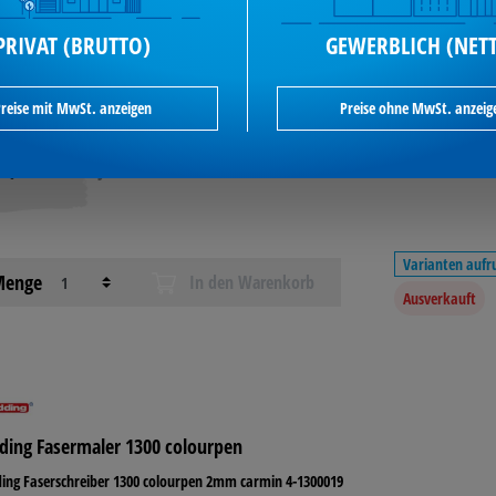
PRIVAT (BRUTTO)
GEWERBLICH (NET
reise mit MwSt. anzeigen
Preise ohne MwSt. anzeig
2,09 €*
je Stück / exkl. MwSt
Varianten aufr
enge
In den Warenkorb
Ausverkauft
ding Fasermaler 1300 colourpen
ing Faserschreiber 1300 colourpen 2mm carmin 4-1300019