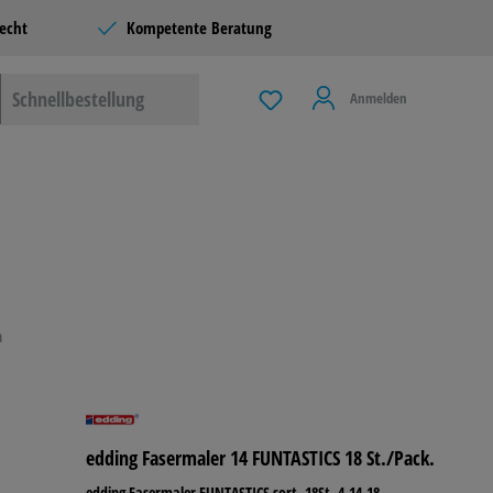
echt
Kompetente Beratung
Schnellbestellung
Anmelden
 & LIVING
G
n
LBEDARF
edding Fasermaler 14 FUNTASTICS 18 St./Pack.
ERE
edding Fasermaler FUNTASTICS sort. 18St. 4-14-18