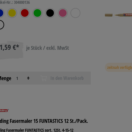
ikel-Nr.: 304000136
1,59 €*
je Stück / exkl. MwSt
zeitnah verfüg
enge
In den Warenkorb
ding Fasermaler 15 FUNTASTICS 12 St./Pack.
ing Fasermaler FUNTASTICS sort. 12St. 4-15-12