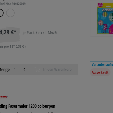
ikel-Nr.: 304025099
4,29 €*
je Pack / exkl. MwSt
eis pro 1 ST 0,36 € )
Varianten aufr
enge
In den Warenkorb
Ausverkauft
ding Fasermaler 1200 colourpen