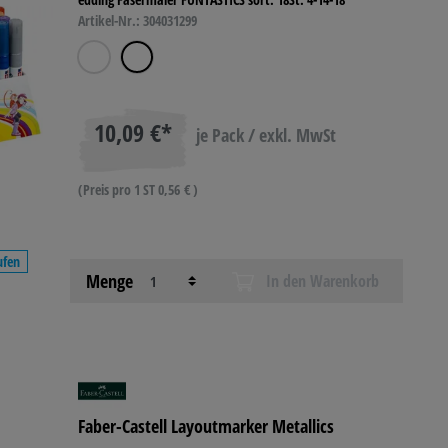
Artikel-Nr.: 304031299
10,09 €*
je Pack / exkl. MwSt
(Preis pro 1 ST 0,56 € )
ufen
Menge
In den Warenkorb
Faber-Castell Layoutmarker Metallics