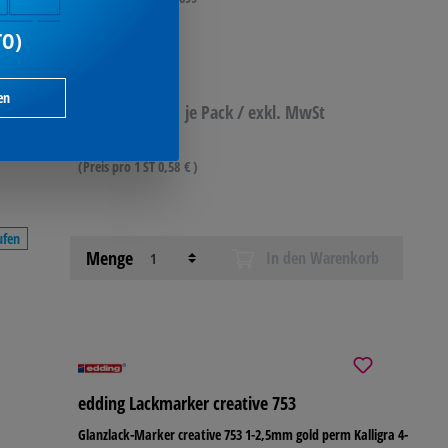
TO)
en
3,49 €*
je Pack / exkl. MwSt
(Preis pro 1 ST 0,58 € )
ufen
Menge
In den Warenkorb
edding Lackmarker creative 753
Glanzlack-Marker creative 753 1-2,5mm gold perm Kalligra 4-