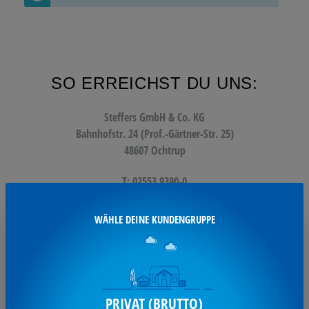
SO ERREICHST DU UNS:
Steffers GmbH & Co. KG
Bahnhofstr. 24 (Prof.-Gärtner-Str. 25)
48607 Ochtrup
T: 02553 9390-0
F: 02553 9390-11
WÄHLE DEINE KUNDENGRUPPE
info@steffers.de
UNSERE SERVICES:
PRIVAT (BRUTTO)