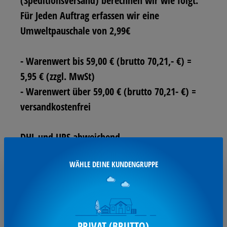
(Speditionsversand) berechnen wir wie folgt:
Für Jeden Auftrag erfassen wir eine
Umweltpauschale von 2,99€
- Warenwert bis 59,00 € (brutto 70,21,- €) =
5,95 € (zzgl. MwSt)
- Warenwert über 59,00 € (brutto 70,21- €) =
versandkostenfrei
DHL und UPS abweichend
WÄHLE DEINE KUNDENGRUPPE
Sperrige Güter sind als solche in der
Artikelbeschreibung gekennzeichnet.
Lieferungen ins Ausland:
PRIVAT (BRUTTO)