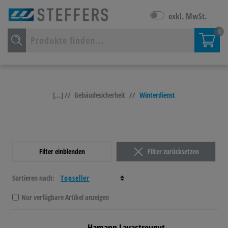
exkl. MwSt.
0
[...] //
Gebäudesicherheit
//
Winterdienst
Filter einblenden
Filter zurücksetzen
Sortieren nach:
Nur verfügbare Artikel anzeigen
Hamann Lavastreugut