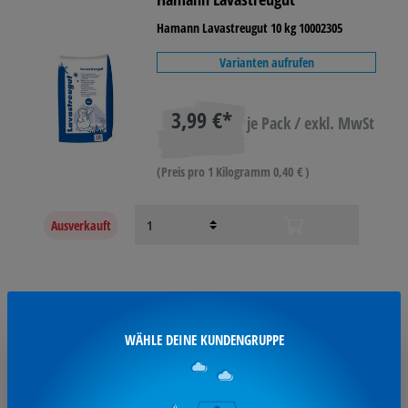
Hamann Lavastreugut 10 kg 10002305
Varianten aufrufen
3,99 €*
je Pack / exkl. MwSt
(Preis pro 1 Kilogramm 0,40 € )
Ausverkauft
SO ERREICHST DU UNS:
WÄHLE DEINE KUNDENGRUPPE
Steffers GmbH & Co. KG
Bahnhofstr. 24 (Prof.-Gärtner-Str. 25)
48607 Ochtrup