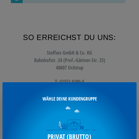
SO ERREICHST DU UNS:
Steffers GmbH & Co. KG
Bahnhofstr. 24 (Prof.-Gärtner-Str. 25)
48607 Ochtrup
T: 02553 9390-0
F: 02553 9390-11
WÄHLE DEINE KUNDENGRUPPE
info@steffers.de
UNSERE SERVICES:
PRIVAT (BRUTTO)