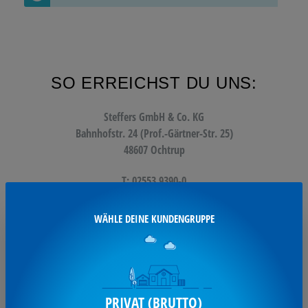
SO ERREICHST DU UNS:
Steffers GmbH & Co. KG
Bahnhofstr. 24 (Prof.-Gärtner-Str. 25)
48607 Ochtrup
T: 02553 9390-0
F: 02553 9390-11
WÄHLE DEINE KUNDENGRUPPE
info@steffers.de
UNSERE SERVICES:
PRIVAT (BRUTTO)