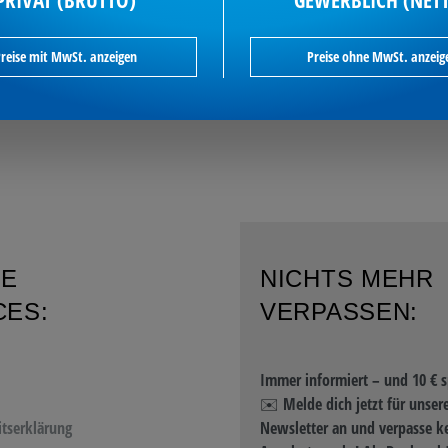
PRIVAT (BRUTTO)
GEWERBLICH (NET
reise mit MwSt. anzeigen
Preise ohne MwSt. anzeig
RE
NICHTS MEHR
CES:
VERPASSEN:
Immer informiert – und 10 € s
✉️ Melde dich jetzt für unser
itserklärung
Newsletter an und verpasse k