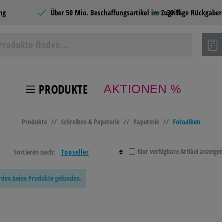
ng
Über 50 Mio. Beschaffungsartikel im Zugriff
30 Tage Rückgaber
PRODUKTE
AKTIONEN %
ie Produkte
Produkte
//
Schreiben & Papeterie
//
Papeterie
//
Fotoalben
 TONER
BÜROBEDARF
LAGER- &
HOME
BETRIEBSAUSSTATTUN
Nur verfügbare Artikel anzeige
Sortieren nach:
BEL &
BASTELN &
TECHNIK
SCHU
urden keine Produkte gefunden.
TEN
KREATIV
NG &
CATERING &
SCHREIBEN &
PAPI