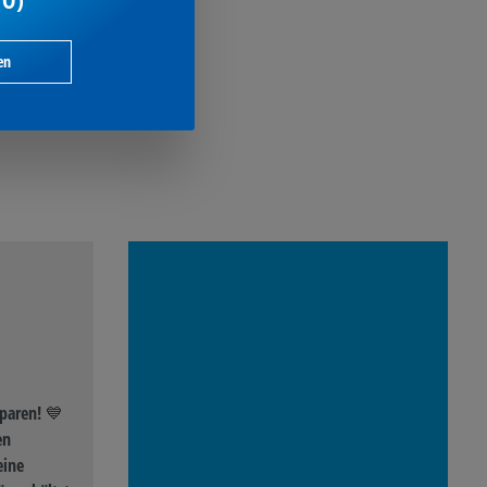
TO)
en
paren! 💙
en
eine