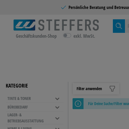
Persönliche Beratung und
Betreuu
Geschäftskunden-Shop
exkl. MwSt.
Zur Kategor
TINTE &
KATEGORIE
Filter anwenden
TINTE & TONER
BÜROMÖ
Für Deine Suche/Filter w
BÜROBEDARF
EINRICH
LAGER- &
ORDNER & ABLAGE
BETRIEBSAUSSTATTUNG
Sichthüllen
NAMENSSCHILDER &
REINIGU
LEITERN
HOME & LIVING
Ordner