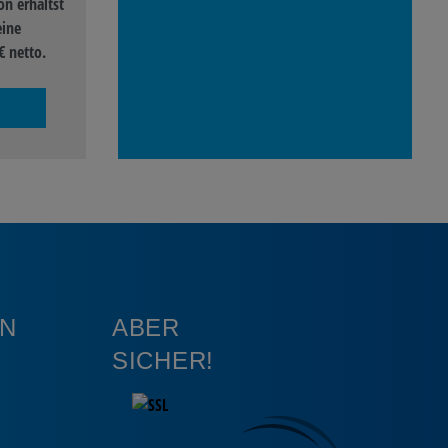
n erhältst
eine
€ netto.
N
ABER
SICHER!