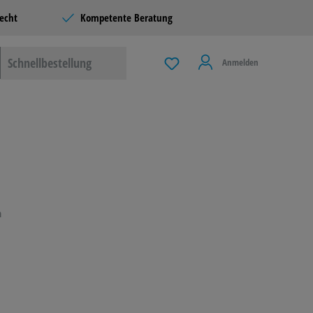
echt
Kompetente Beratung
Schnellbestellung
Anmelden
 & LIVING
G
n
LBEDARF
ERE