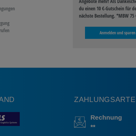
Angebote mehr! Als Dankeschö
ngungen
du einen 10 €-Gutschein für d
nächste Bestellung. *MBW 75 
rgung
rufen
Anmelden und sparen
AND
ZAHLUNGSARTE
Rechnung
**