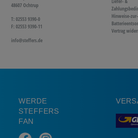
Liefer- &
48607 Ochtrup
Zahlungsbedi
Hinweise-zur-
T: 02553 9390-0
Batterieentso
F: 02553 9390-11
Vertrag wider
info@steffers.de
WERDE
VERS
STEFFERS
FAN