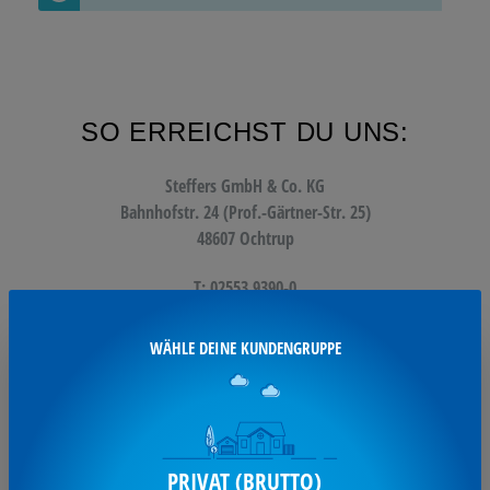
SO ERREICHST DU UNS:
Steffers GmbH & Co. KG
Bahnhofstr. 24 (Prof.-Gärtner-Str. 25)
48607 Ochtrup
T: 02553 9390-0
F: 02553 9390-11
WÄHLE DEINE KUNDENGRUPPE
info@steffers.de
UNSERE SERVICES:
PRIVAT (BRUTTO)