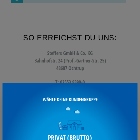
SO ERREICHST DU UNS:
Steffers GmbH & Co. KG
Bahnhofstr. 24 (Prof.-Gärtner-Str. 25)
48607 Ochtrup
T: 02553 9390-0
F: 02553 9390-11
WÄHLE DEINE KUNDENGRUPPE
info@steffers.de
UNSERE SERVICES:
PRIVAT (BRUTTO)