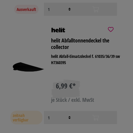
Ausverkauft
helit Abfalltonnendeckel the
collector
helit Abfall-Einsatzdeckel f. 61035/36/39 sw
H7360395
6,99 €*
je Stück / exkl. MwSt
zeitnah
verfügbar