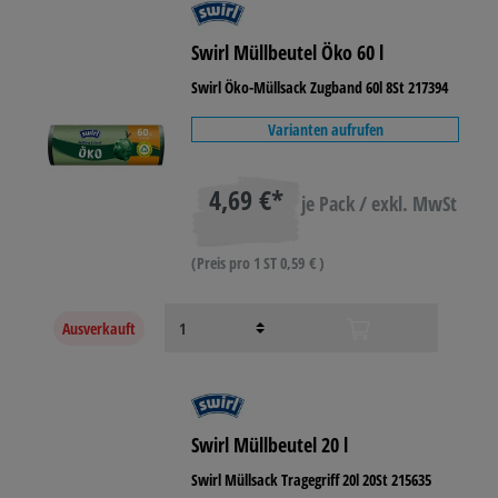
Swirl Müllbeutel Öko 60 l
Swirl Öko-Müllsack Zugband 60l 8St 217394
Varianten aufrufen
4,69 €*
je Pack / exkl. MwSt
(Preis pro 1 ST 0,59 € )
Ausverkauft
Swirl Müllbeutel 20 l
Swirl Müllsack Tragegriff 20l 20St 215635