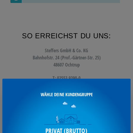
SO ERREICHST DU UNS:
Steffers GmbH & Co. KG
Bahnhofstr. 24 (Prof.-Gärtner-Str. 25)
48607 Ochtrup
T: 02553 9390-0
F: 02553 9390-11
WÄHLE DEINE KUNDENGRUPPE
info@steffers.de
UNSERE SERVICES:
PRIVAT (BRUTTO)