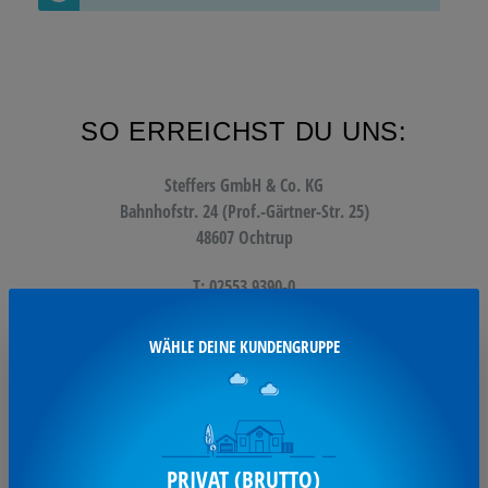
SO ERREICHST DU UNS:
Steffers GmbH & Co. KG
Bahnhofstr. 24 (Prof.-Gärtner-Str. 25)
48607 Ochtrup
T: 02553 9390-0
F: 02553 9390-11
WÄHLE DEINE KUNDENGRUPPE
info@steffers.de
UNSERE SERVICES:
PRIVAT (BRUTTO)