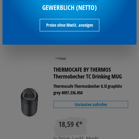
je Pack / exkl. MwSt
GEWERBLICH (NETTO)
(Preis pro 1 ST 4,50 € )
Preise ohne MwSt. anzeigen
Ausverkauft
THERMOCAFE BY THERMOS
Thermobecher TC Drinking MUG
Thermocafe Thermosbecher 0,5l graphite
grey 4097.336.050
Varianten aufrufen
18,59 €*
je Stück / exkl. MwSt