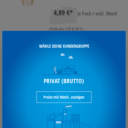
4,89 €*
je Pack / exkl. MwSt
(Preis pro 1 ST 0,10 € )
Ausverkauft
WÄHLE DEINE KUNDENGRUPPE
SCHOTT ZWIESEL Weißweinglas
PRIVAT (BRUTTO)
Congresso
Schott zwiesel Weißweinglas Congresso
317ml 6St 112946
Preise mit MwSt. anzeigen
26,99 €*