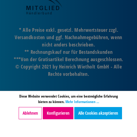
* Alle Preise exkl. gesetzl. Mehrwertsteuer zzgl.
Versandkosten und ggf. Nachnahmegebühren, wenn
nicht anders beschrieben.
** Rechnungskauf nur für Bestandskunden
***Von der Gratisartikel Berechnung ausgeschlossen.
© Copyright 2021 by Heinrich Wietholt GmbH - Alle
Rechte vorbehalten.
Diese Website verwendet Cookies, um eine bestmögliche Erfahrung
bieten zu können.
Mehr Informationen ...
Ablehnen
Konfigurieren
Alle Cookies akzeptieren