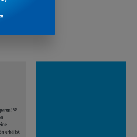
en
paren! 💙
en
eine
n erhältst