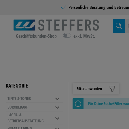
Persönliche Beratung und
Betreuu
Geschäftskunden-Shop
exkl. MwSt.
Zur Kategor
TINTE &
KATEGORIE
Filter anwenden
TINTE & TONER
BÜROMÖ
Für Deine Suche/Filter w
BÜROBEDARF
EINRICH
LAGER- &
ORDNER & ABLAGE
BETRIEBSAUSSTATTUNG
Sichthüllen
NAMENSSCHILDER &
REINIGU
LEITERN
HOME & LIVING
Ordner