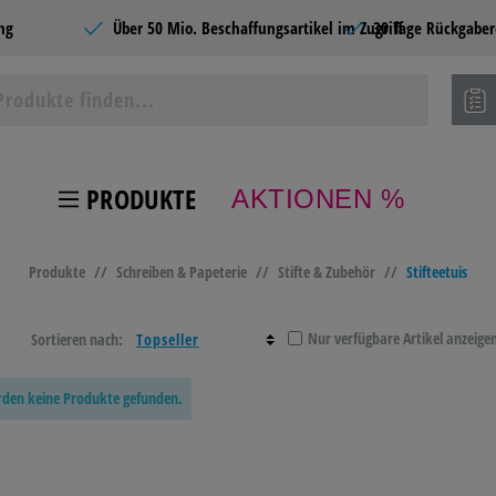
ng
Über 50 Mio. Beschaffungsartikel im Zugriff
30 Tage Rückgaber
PRODUKTE
AKTIONEN %
ie Produkte
Produkte
//
Schreiben & Papeterie
//
Stifte & Zubehör
//
Stifteetuis
 TONER
BÜROBEDARF
LAGER- &
HOME
BETRIEBSAUSSTATTUN
Nur verfügbare Artikel anzeige
Sortieren nach:
BEL &
BASTELN &
TECHNIK
SCHU
urden keine Produkte gefunden.
TEN
KREATIV
NG &
CATERING &
SCHREIBEN &
PAPI