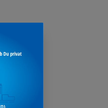
b Du privat
TO)