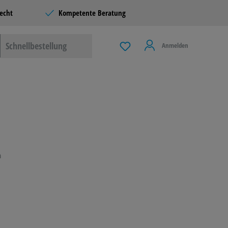
echt
Kompetente Beratung
Schnellbestellung
Anmelden
 & LIVING
G
n
LBEDARF
ERE