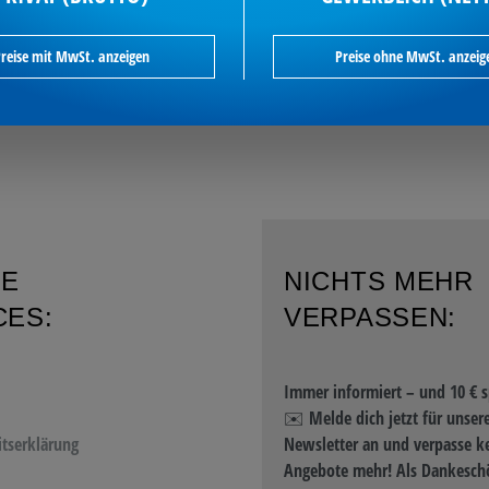
reise mit MwSt. anzeigen
Preise ohne MwSt. anzeig
RE
NICHTS MEHR
CES:
VERPASSEN:
Immer informiert – und 10 € s
✉️ Melde dich jetzt für unser
itserklärung
Newsletter an und verpasse k
Angebote mehr! Als Dankeschö