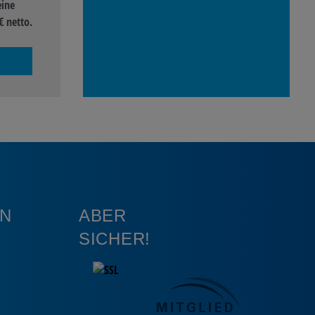
eine
€ netto.
N
ABER
SICHER!