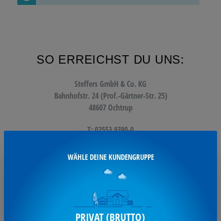
SO ERREICHST DU UNS:
Steffers GmbH & Co. KG
Bahnhofstr. 24 (Prof.-Gärtner-Str. 25)
48607 Ochtrup
T: 02553 9390-0
F: 02553 9390-11
WÄHLE DEINE KUNDENGRUPPE
info@steffers.de
UNSERE SERVICES:
PRIVAT (BRUTTO)