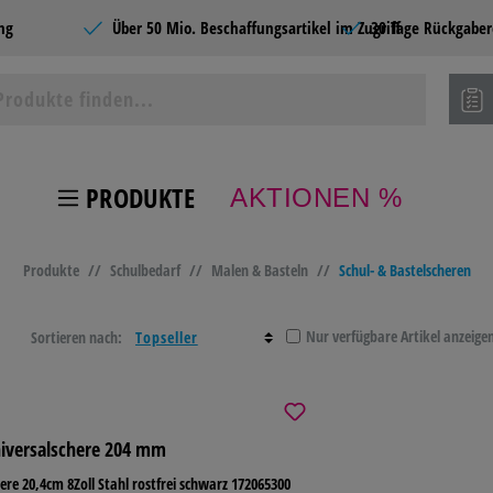
ng
Über 50 Mio. Beschaffungsartikel im Zugriff
30 Tage Rückgaber
PRODUKTE
AKTIONEN %
ie Produkte
Produkte
//
Schulbedarf
//
Malen & Basteln
//
Schul- & Bastelscheren
 TONER
BÜROBEDARF
LAGER- &
HOME
BETRIEBSAUSSTATTUN
Nur verfügbare Artikel anzeige
Sortieren nach:
BEL &
BASTELN &
TECHNIK
SCHU
TEN
KREATIV
iversalschere 204 mm
NG &
ere 20,4cm 8Zoll Stahl rostfrei schwarz 172065300
CATERING &
SCHREIBEN &
PAPI