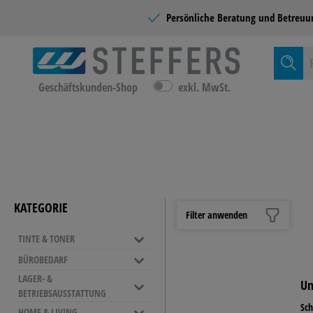
Persönliche Beratung und
Betreuu
Geschäftskunden-Shop
exkl. MwSt.
Zur Kategor
TINTE &
KATEGORIE
Filter anwenden
TINTE & TONER
BÜROMÖ
BÜROBEDARF
EINRICH
LAGER- &
ORDNER & ABLAGE
Un
BETRIEBSAUSSTATTUNG
Sichthüllen
NAMENSSCHILDER &
REINIGU
Sch
LEITERN
HOME & LIVING
Ordner