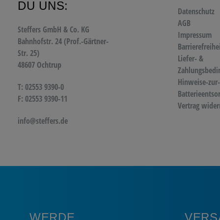
DU UNS:
Datenschutz
AGB
Steffers GmbH & Co. KG
Impressum
Bahnhofstr. 24 (Prof.-Gärtner-
Barrierefreihe
Str. 25)
Liefer- &
48607 Ochtrup
Zahlungsbedi
Hinweise-zur-
T: 02553 9390-0
Batterieentso
F: 02553 9390-11
Vertrag wider
info@steffers.de
WERDE
VERS