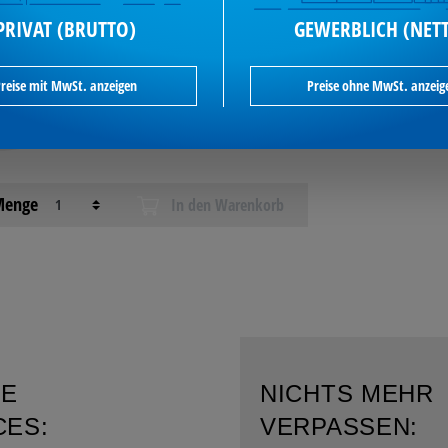
ikel-Nr.: 172022299
PRIVAT (BRUTTO)
GEWERBLICH (NET
reise mit MwSt. anzeigen
Preise ohne MwSt. anzeig
2,89 €*
je Stück / exkl. MwSt
enge
In den Warenkorb
RE
NICHTS MEHR
CES:
VERPASSEN: