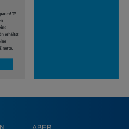
paren! 💙
en
eine
n erhältst
eine
€ netto.
N
ABER