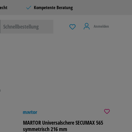
echt
Kompetente Beratung
Schnellbestellung
Anmelden
 & LIVING
G
n
LBEDARF
MARTOR Universalschere SECUMAX 565
symmetrisch 216 mm
ERE