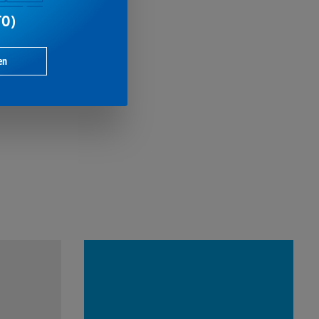
TO)
en