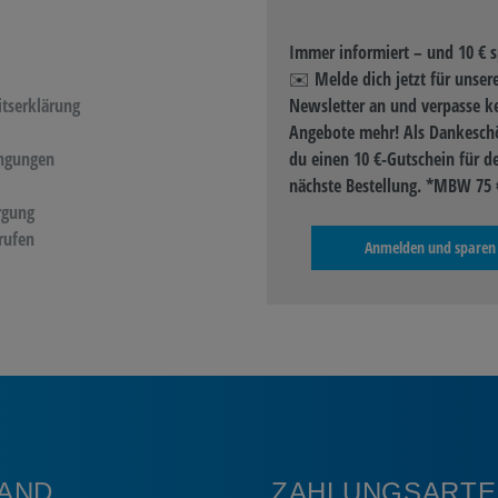
Immer informiert – und 10 € s
✉️ Melde dich jetzt für unser
itserklärung
Newsletter an und verpasse k
Angebote mehr! Als Dankeschö
ngungen
du einen 10 €-Gutschein für d
nächste Bestellung. *MBW 75 
rgung
rufen
Anmelden und sparen
AND
ZAHLUNGSARTE