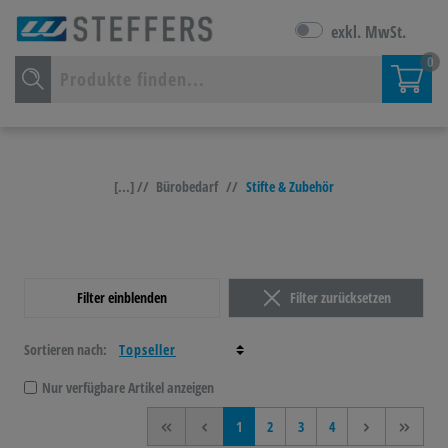
exkl. MwSt.
0
[...] //
Bürobedarf
//
Stifte & Zubehör
Filter einblenden
Filter zurücksetzen
Sortieren nach:
Nur verfügbare Artikel anzeigen
<<
<
1
2
3
4
>
>>