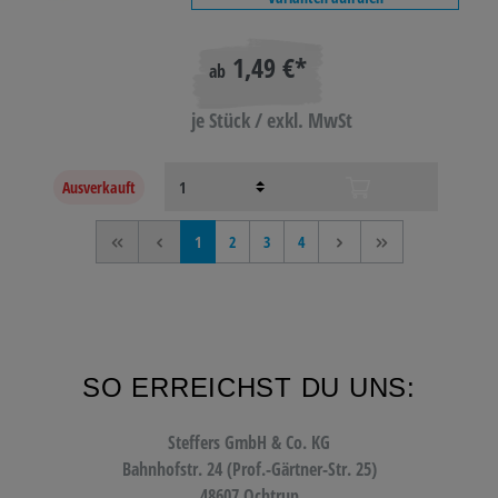
1,49 €*
ab
je Stück / exkl. MwSt
Ausverkauft
<<
<
1
2
3
4
>
>>
SO ERREICHST DU UNS:
Steffers GmbH & Co. KG
Bahnhofstr. 24 (Prof.-Gärtner-Str. 25)
48607 Ochtrup