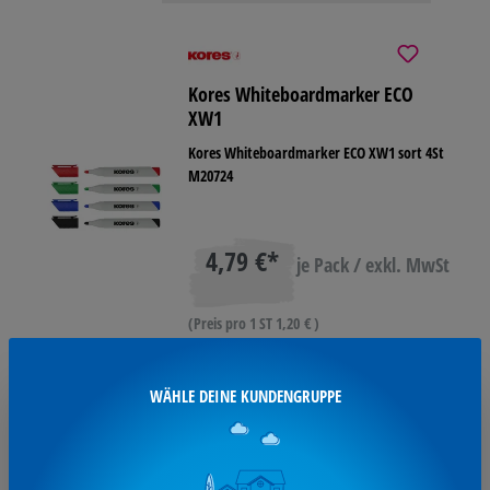
Kores Whiteboardmarker ECO
XW1
Kores Whiteboardmarker ECO XW1 sort 4St
M20724
4,79 €*
je Pack / exkl. MwSt
(Preis pro 1 ST 1,20 € )
Ausverkauft
WÄHLE DEINE KUNDENGRUPPE