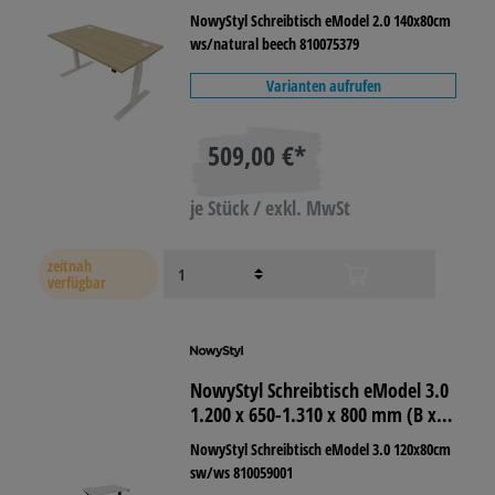
x T) pure white
NowyStyl Schreibtisch eModel 2.0 140x80cm
ws/natural beech 810075379
Varianten aufrufen
509,00 €*
je Stück / exkl. MwSt
zeitnah
verfügbar
NowyStyl Schreibtisch eModel 3.0
1.200 x 650-1.310 x 800 mm (B x H
x T) schwarz
NowyStyl Schreibtisch eModel 3.0 120x80cm
sw/ws 810059001