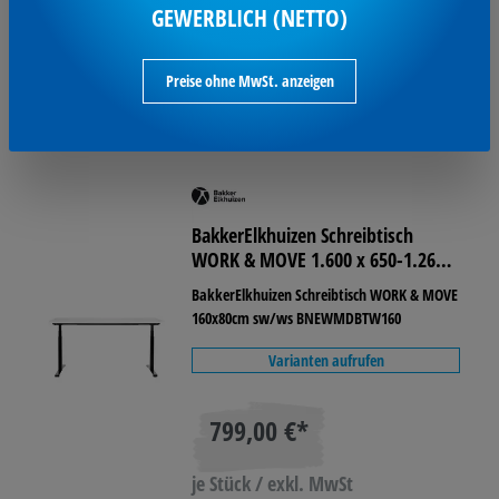
GEWERBLICH (NETTO)
je Stück / exkl. MwSt
Preise ohne MwSt. anzeigen
zeitnah
verfügbar
BakkerElkhuizen Schreibtisch
WORK & MOVE 1.600 x 650-1.260 x
800 mm (B x H x T)
BakkerElkhuizen Schreibtisch WORK & MOVE
160x80cm sw/ws BNEWMDBTW160
Varianten aufrufen
799,00 €*
je Stück / exkl. MwSt