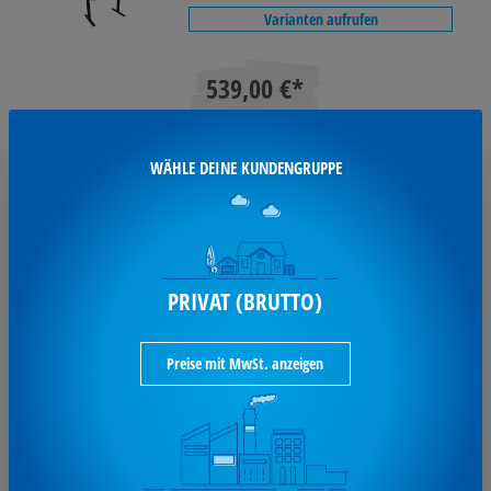
Varianten aufrufen
539,00 €*
je Stück / exkl. MwSt
WÄHLE DEINE KUNDENGRUPPE
zeitnah
verfügbar
PRIVAT (BRUTTO)
NowyStyl Schreibtisch eComo
NowyStyl SchreibtischeComo 160x80cm
Preise mit MwSt. anzeigen
sw/weiß 810074101
Varianten aufrufen
319,00 €*