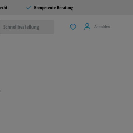
echt
Kompetente Beratung
Schnellbestellung
Anmelden
 & LIVING
G
n
LBEDARF
ERE