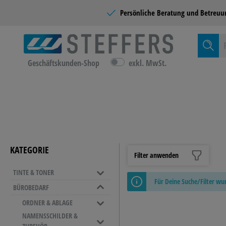
Persönliche Beratung und
Betreuu
Geschäftskunden-Shop
exkl. MwSt.
Zur Kategor
TINTE &
KATEGORIE
Filter anwenden
TINTE & TONER
BÜROMÖ
Für Deine Suche/Filter w
BÜROBEDARF
EINRICH
ORDNER & ABLAGE
Sichthüllen
NAMENSSCHILDER &
REINIGU
Ordner