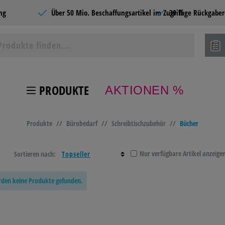
ng
Über 50 Mio. Beschaffungsartikel im Zugriff
30 Tage Rückgaber
PRODUKTE
AKTIONEN %
ie Produkte
Produkte
//
Bürobedarf
//
Schreibtischzubehör
//
Bücher
 TONER
BÜROBEDARF
LAGER- &
HOME
BETRIEBSAUSSTATTUN
Nur verfügbare Artikel anzeige
Sortieren nach:
BEL &
BASTELN &
TECHNIK
SCHU
urden keine Produkte gefunden.
TEN
KREATIV
NG &
CATERING &
SCHREIBEN &
PAPI