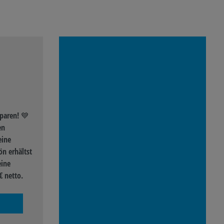
paren! 💙
en
eine
n erhältst
eine
€ netto.