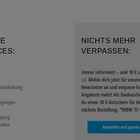
RE
NICHTS MEHR
CES:
VERPASSEN:
Immer informiert – und 10 € s
✉️ Melde dich jetzt für unser
itserklärung
Newsletter an und verpasse k
Angebote mehr! Als Dankeschö
ngungen
du einen 10 €-Gutschein für d
nächste Bestellung. *MBW 75 
rgung
rufen
Anmelden und sparen