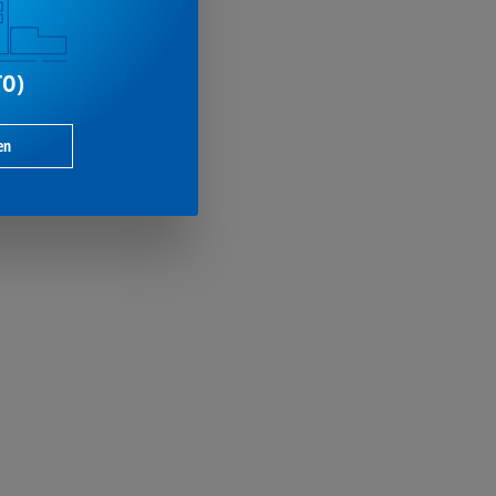
TO)
en