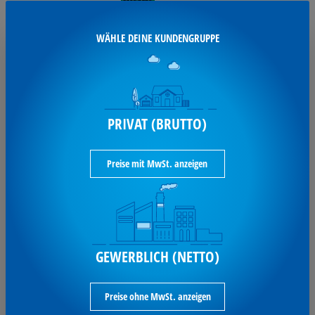
SIGEL Tischaufsteller Luminous
DIN A5
WÄHLE DEINE KUNDENGRUPPE
Sigel Tischaufsteller luminous A5 LED gk/sw
TA422
Varianten aufrufen
PRIVAT (BRUTTO)
28,99 €*
Preise mit MwSt. anzeigen
je Stück / exkl. MwSt
Ausverkauft
GEWERBLICH (NETTO)
SO ERREICHST DU UNS:
Preise ohne MwSt. anzeigen