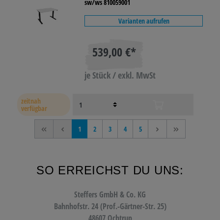
sw/ws 810059001
Varianten aufrufen
539,00 €*
je Stück / exkl. MwSt
zeitnah
verfügbar
<<
<
1
2
3
4
5
>
>>
SO ERREICHST DU UNS:
Steffers GmbH & Co. KG
Bahnhofstr. 24 (Prof.-Gärtner-Str. 25)
48607 Ochtrup