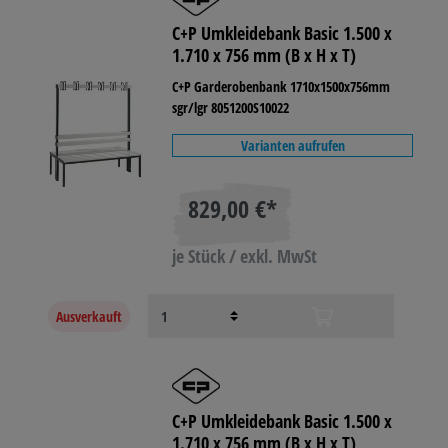
C+P Umkleidebank Basic 1.500 x
1.710 x 756 mm (B x H x T)
C+P Garderobenbank 1710x1500x756mm
sgr/lgr 8051200S10022
Varianten aufrufen
829,00 €*
je Stück / exkl. MwSt
Ausverkauft
C+P Umkleidebank Basic 1.500 x
1.710 x 756 mm (B x H x T)