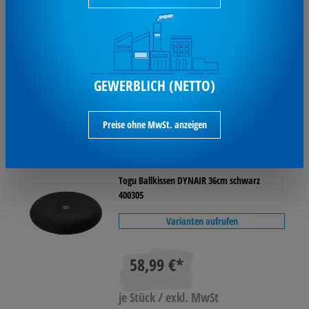
je Stück / exkl. MwSt
Ausverkauft
GEWERBLICH (NETTO)
Preise ohne MwSt. anzeigen
TOGU Sitzkissen Dynair®
Ballkissen® 360 mm
Togu Ballkissen DYNAIR 36cm schwarz
400305
Varianten aufrufen
58,99 €*
je Stück / exkl. MwSt