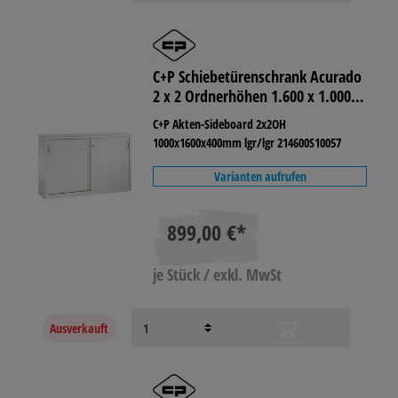
C+P Schiebetürenschrank Acurado
2 x 2 Ordnerhöhen 1.600 x 1.000 x
400 mm (B x H x T)
C+P Akten-Sideboard 2x2OH
1000x1600x400mm lgr/lgr 214600S10057
Varianten aufrufen
899,00 €*
je Stück / exkl. MwSt
Ausverkauft