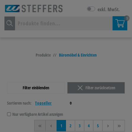
exkl. MwSt.
0
Produkte
//
Büromöbel & Einrichten
Filter einblenden
Filter zurücksetzen
Sortieren nach:
Nur verfügbare Artikel anzeigen
<<
<
1
2
3
4
5
>
>>