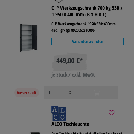
C+P Werkzeugschrank 700 kg 930 x
1.950 x 400 mm (B x H x T)
C+P Werkzeugschrank 1950x930x400mm
4Bd. lgr/sgr 8920052S10095
Varianten aufrufen
449,00 €*
je Stück / exkl. MwSt
Ausverkauft
ALCO Tischleuchte
Alco Tischleuchte Kunststoff silber/anthrazit