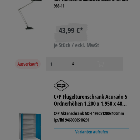
988-11
43,99 €*
je Stück / exkl. MwSt
Ausverkauft
C+P Flügeltürenschrank Acurado 5
Ordnerhöhen 1.200 x 1.950 x 400
mm (B x H x T) lichtgrau
C+P Aktenschrank 5OH 1950x1200x400mm
lgr/lbl 9460000S10291
Varianten aufrufen